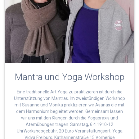
Mantra und Yoga Workshop
Eine traditionelle Art Yoga zu praktizieren ist durch die
Unterstützung von Mantras. Im zweistündigen Workshop
mit Susanne und Monika praktizieren wir Asanas die mit
dem Harmonium begleitet werden. Gemeinsam lassen
wir uns mit den Klängen durch die Yogapraxis und
Atemübungen tragen. Samstag, 6.4.1910-12
UhrWorkshopgebühr: 20 Euro Veranstaltungsort: Yoga
Vidya Freiburg, Katharinenstraße 15 Vorherige