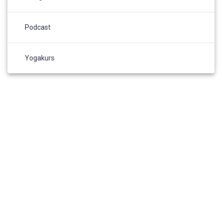
Podcast
Yogakurs
© 2026 Yogaliebe. Erstellt mit WordPress und dem
Materialis
Theme